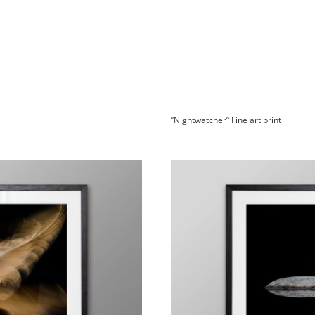
”Nightwatcher” Fine art print