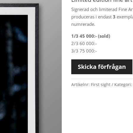
Signerad och limiterad Fine Ar
produceras i endast
3
exemplar
numrerade.
1/3 45 000:- (sold)
2/3 60 000:-
3/3 75 000:-
Skicka förfrågan
Artikelnr:
First sight
Kategori