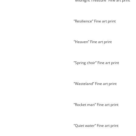
”Midnight Treasure” Fine art print
”Resilience” Fine art print
”Heaven” Fine art print
”Spring choir” Fine art print
”Wasteland” Fine art print
”Rocket man” Fine art print
”Quiet water” Fine art print