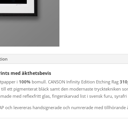
tion
rints med äkthetsbevis
stpapper i
100%
bomull. CANSON Infinity Edition Etching Rag
310
 till ett pigmenterat bläck samt den modernaste trycktekniken som
amade med reflexfritt glas, fingerskarvad list i svensk furu, syraf
P och levereras handsignerade och numrerade med tillhörande ä