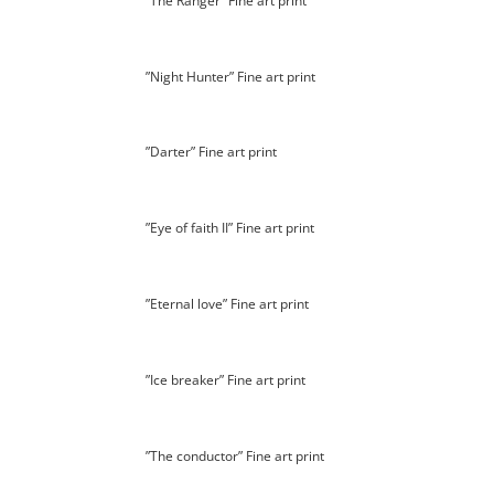
”The Ranger” Fine art print
”Night Hunter” Fine art print
”Darter” Fine art print
”Eye of faith II” Fine art print
”Eternal love” Fine art print
”Ice breaker” Fine art print
”The conductor” Fine art print