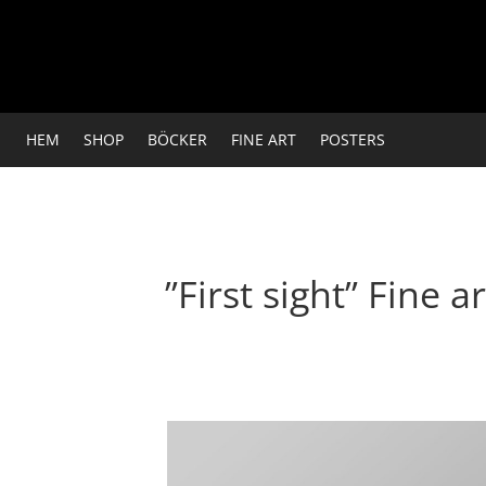
HEM
SHOP
BÖCKER
FINE ART
POSTERS
”First sight” Fine ar