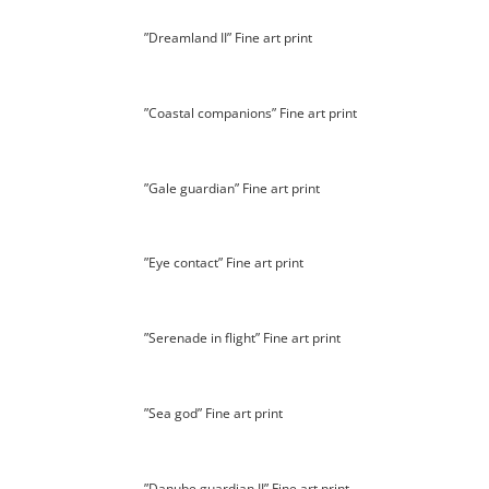
”Dreamland II” Fine art print
”Coastal companions” Fine art print
”Gale guardian” Fine art print
”Eye contact” Fine art print
”Serenade in flight” Fine art print
”Sea god” Fine art print
”Danube guardian II” Fine art print