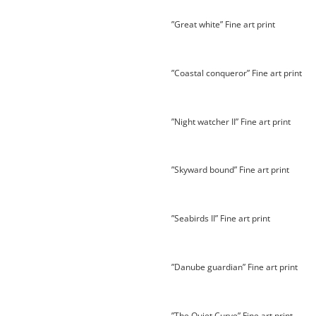
”Great white” Fine art print
”Coastal conqueror” Fine art print
”Night watcher II” Fine art print
”Skyward bound” Fine art print
”Seabirds II” Fine art print
”Danube guardian” Fine art print
”The Quiet Curve” Fine art print