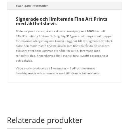
Ytterligare information
Signerade och limiterade Fine Art Prints
med äkthetsbevis
Bilderna produceras på ett exklusivt konstpapper i
100%
bomull.
CANSON Infinity Edition Etching Rag
310
gsm är ett noga utvalt papper
för maximal återgivning och känsla. Lägg där till ett pigmenterat bläck
samt den modernaste trycktekniken som finns så får du en unik och
exklusiv print som kommer att hålla för alltid. Inramade med
reflexfritt glas, fingerskarvad list i svensk furu, syrafri passepartout
och baksida.
Varje motiv produceras i
3
exemplar + 1 AP och levereras
handsignerade och numrerade med tillhörande äkthetsbevis.
Relaterade produkter